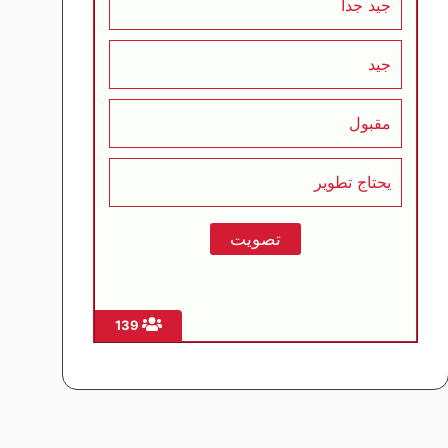
جيد جداً
جيد
مقبول
يحتاج تطوير
139