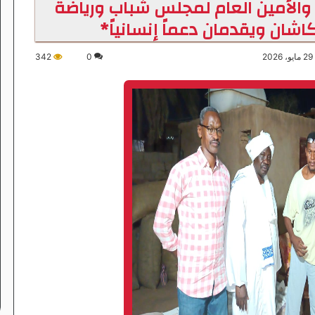
ي والأمين العام لمجلس شباب ورياضة
كاشان ويقدمان دعماً إنسانياً*
2
0
342