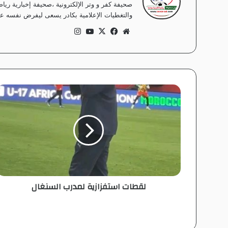
صحيفة كفر و وتر الإلكترونية ،صحيفة إخبارية ر
والتغطيات الإعلامية بكادر يسعى ليفرض نفسه على
موق
في
‫X
‫Yo
انس
ع
سب
uT
تقر
الوي
وك
ub
ام
ب
e
ل
ق
ط
ا
ت
ا
س
ت
ف
لقطات استفزازية لمدرب السنغال
ز
ا
ز
ي