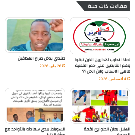
مقالات ذات صلة
ا
م
ل
و
ه
د
ل
ة
ا
ي
ل
و
.
ق
.
ع
و
ل
صنداي يدخل صراع الهدافين
لماذا نحارب الاداريين الذين تبقوا
م
ف
وهم القابضين على جمر القضية
26 مايو، 2026
ح
ي
ماهى الاسباب واين الحل ؟؟
ك
ر
4 أغسطس، 2026
م
د
ة
ر
ك
ب
ا
ر
س
ي
م
ن
الهلال يعلن الطوارئ لقمة
السوباط يبدي سعادته بالتواجد مع
الجمعة
بعثة الهلال