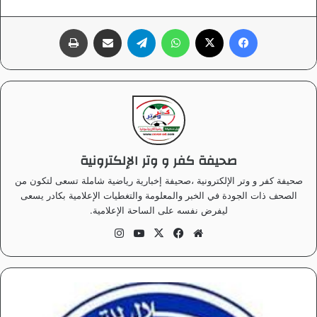
فيسبوك
‫X
واتساب
تيلقرام
مشاركة عبر البريد
طباعة
صحيفة كفر و وتر الإلكترونية
صحيفة كفر و وتر الإلكترونية ،صحيفة إخبارية رياضية شاملة تسعى لتكون من
الصحف ذات الجودة في الخبر والمعلومة والتغطيات الإعلامية بكادر يسعى
ليفرض نفسه على الساحة الإعلامية.
موق
في
‫X
‫Yo
انس
ع
سب
uT
تقر
الوي
وك
ub
ام
ب
e
ك
ل