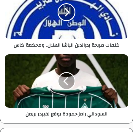
م
ا
ت
ص
ر
ي
ح
كلمات صريحة بدرالدين الباشا الهلال.. ومحكمة كاس
ة
ب
د
ا
ر
ل
ا
س
ل
و
د
د
ي
ا
ن
ن
ا
ي
ل
ر
السوداني رامز حمودة يوقع لفيردر بريمن
ب
ا
ا
م
ش
ز
ا
ح