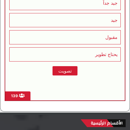
جيد جداً
جيد
مقبول
يحتاج تطوير
139
الأقسام الرئيسية