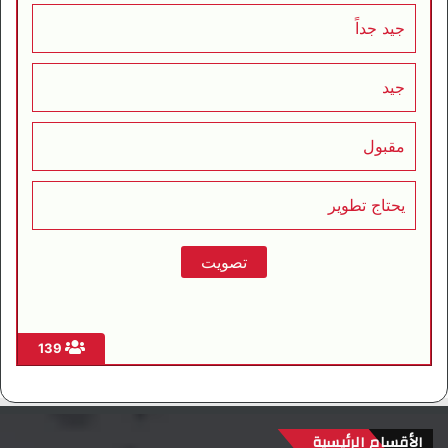
جيد جداً
جيد
مقبول
يحتاج تطوير
139
الأقسام الرئيسية