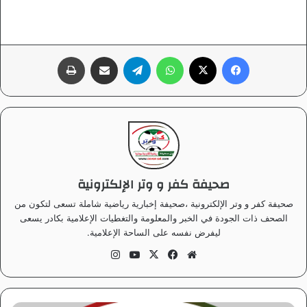
فيسبوك
‫X
واتساب
تيلقرام
مشاركة عبر البريد
طباعة
صحيفة كفر و وتر الإلكترونية
صحيفة كفر و وتر الإلكترونية ،صحيفة إخبارية رياضية شاملة تسعى لتكون من
الصحف ذات الجودة في الخبر والمعلومة والتغطيات الإعلامية بكادر يسعى
ليفرض نفسه على الساحة الإعلامية.
موق
في
‫X
‫Yo
انس
ع
سب
uT
تقر
الوي
وك
ub
ام
ب
e