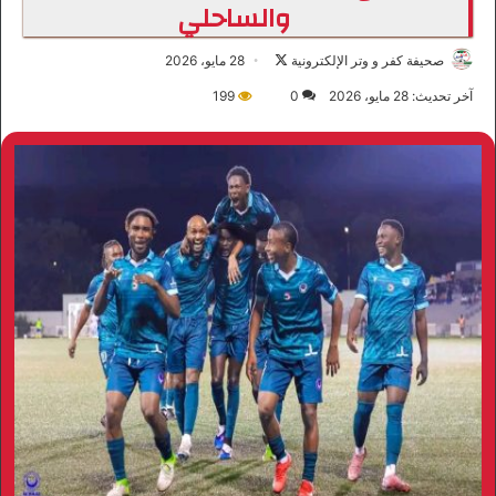
والساحلي
صحيفة كفر و وتر الإلكترونية
ت
28 مايو، 2026
ا
آخر تحديث: 28 مايو، 2026
0
199
ب
ع
ع
ل
ى
X