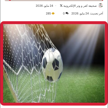
صحيفة كفر و وتر الإلكترونية
ت
24 مايو، 2026
ا
آخر تحديث: 24 مايو، 2026
0
285
ب
ع
ع
ل
ى
X