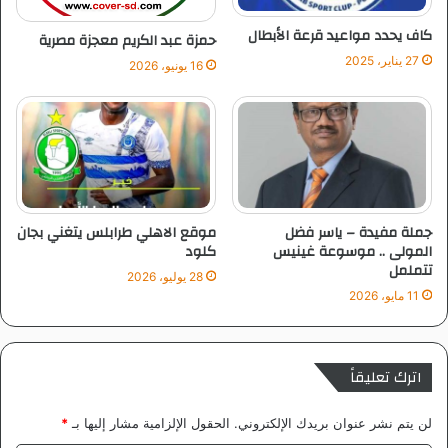
ة
ا
ا
م
كاف يحدد مواعيد قرعة الأبطال
حمزة عبد الكريم معجزة مصرية
ل
ص
27 يناير، 2025
16 يونيو، 2026
ر
ن
ا
د
ب
ا
ع
و
ه
ن
ز
جملة مفيدة – ياسر فضل
موقع الاهلي طرابلس يتغني بجان
المولى .. موسوعة غينيس
كلود
تتململ
28 يوليو، 2026
11 مايو، 2026
اترك تعليقاً
لن يتم نشر عنوان بريدك الإلكتروني.
الحقول الإلزامية مشار إليها بـ
*