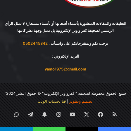
التعليقات والمقالات المنشورة بأسماء أصحابها أو بأسماء مستعارة لا تمثل الرأي
الرسمي لصحيفة كفر و وتر الإلكترونية بل تمثل وجهة نظر كاتبها
نرحب بكم وبمقترحاتكم على واتسأب :
0502445842
البريد الإلكتروني :
yamo1975@gmail.com
جميع الحقوق محفوظة لصحيفة "
كفرو وتر الإلكترونية
" © حقوق النشر 2024"
تصميم وتطوير
|
قنا لخدمات الويب
ملخص
فيسبوك
‫X
‫YouTube
انستقرام
سناب
تيلقرام
واتساب
الموقع
تشات