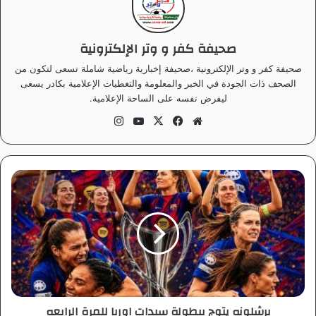
صحيفة كفر و وتر الإلكترونية
صحيفة كفر و وتر الإلكترونية ،صحيفة إخبارية رياضية شاملة تسعى لتكون من
الصحف ذات الجودة في الخبر والمعلومة والتغطيات الإعلامية بكادر يسعى
ليفرض نفسه على الساحة الإعلامية.
موق
في
‫X
‫Yo
انس
ع
سب
uT
تقر
الوي
وك
ub
ام
ب
e
ب
ر
ش
ل
و
ن
ه
ي
ت
برشلونه يتوج ببطولة سيدات اوربا للمرة الرابعه
و