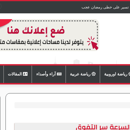
 تسير على خطى رمضان عجب
رياضة اوروبية
رياضة عربية
آراء وأصداء
المقالات
لسرعة سر التفوق