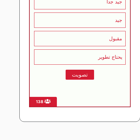
جيد جداً
جيد
مقبول
يحتاج تطوير
138