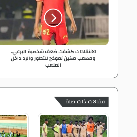
ا
ن
ت
ق
ا
د
ا
الانتقادات كشفت ضعف شخصية البرعي..
ت
ومصعب مكين نموذج للتطور والرد داخل
ك
الملعب
ش
ف
ت
ض
ع
ف
مقالات ذات صلة
ش
خ
ص
ي
ة
ا