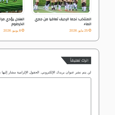
ل
ب
ر
المنتخب: نجما الرديف تعافيا من جدري
الهلال يؤدي مران
ع
الماء
الخرطوم
ي
.
25 مايو، 2026
8 يونيو، 2026
.
و
م
ص
ع
اترك تعليقاً
ب
م
لن يتم نشر عنوان بريدك الإلكتروني.
الحقول الإلزامية مشار إليها ب
ك
ي
ا
ن
ل
ن
م
ت
و
ع
ذ
ج
ل