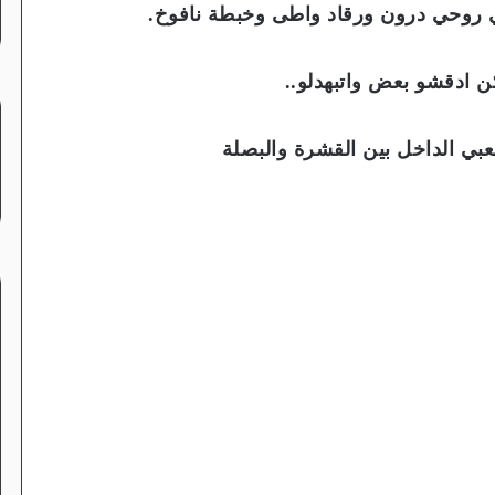
ي روحي درون ورقاد واطى وخبطة نافوخ.
كن ادقشو بعض واتبهدلو..
بي الداخل بين القشرة والبصلة