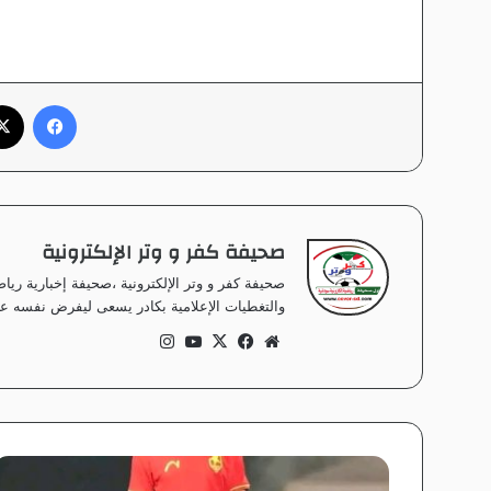
فيسبوك
صحيفة كفر و وتر الإلكترونية
صحيفة كفر و وتر الإلكترونية ،صحيفة إخبارية ر
والتغطيات الإعلامية بكادر يسعى ليفرض نفسه على
موق
في
‫X
‫Yo
انس
ع
سب
uT
تقر
الوي
وك
ub
ام
ب
e
ا
ل