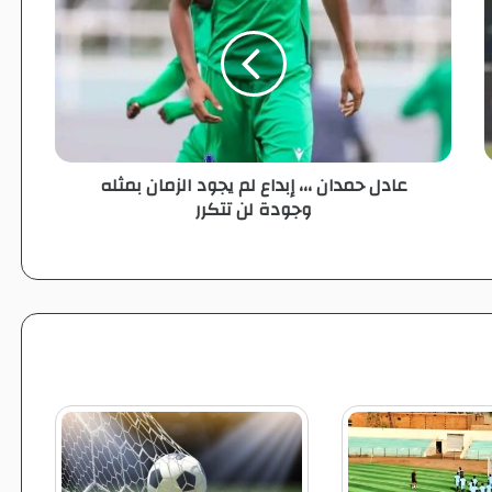
د
ل
ح
م
د
ا
ن
عادل حمدان ،،، إبداع لم يجود الزمان بمثله
،
وجودة لن تتكرر
،
،
إ
ب
د
ا
ع
ل
م
ي
ج
و
د