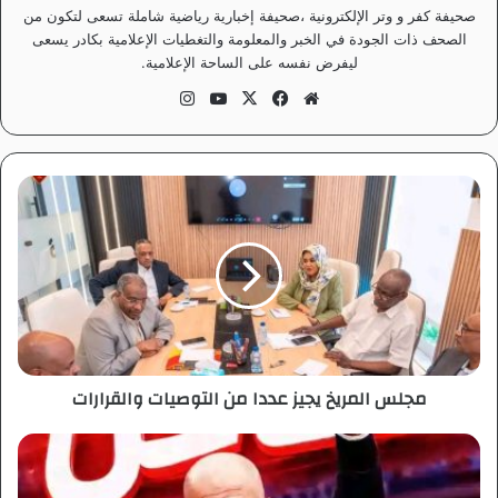
صحيفة كفر و وتر الإلكترونية ،صحيفة إخبارية رياضية شاملة تسعى لتكون من
الصحف ذات الجودة في الخبر والمعلومة والتغطيات الإعلامية بكادر يسعى
ليفرض نفسه على الساحة الإعلامية.
موق
في
‫X
‫Yo
انس
ع
سب
uT
تقر
الوي
وك
ub
ام
ب
e
م
ج
ل
س
ا
ل
م
ر
ي
مجلس المريخ يجيز عددا من التوصيات والقرارات
خ
ي
ج
غ
ي
و
ز
ا