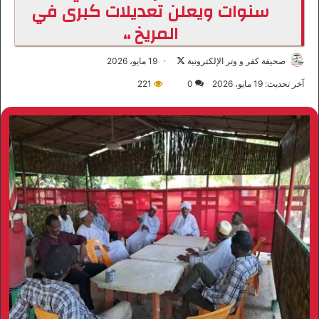
سنوات ويعلن تعديلات كبرى في
المريخ ،،
صحيفة كفر و وتر الإلكترونية
ت
19 مايو، 2026
ا
آخر تحديث: 19 مايو، 2026
0
221
ب
ع
ع
ل
ى
X