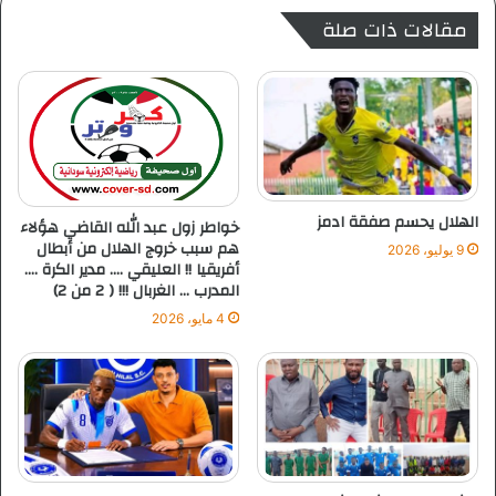
ل
ي
مقالات ذات صلة
و
ز
ا
ع
د
د
ي
د
ن
ا
ي
م
ا
ن
ل
ا
ا
ل
الهلال يحسم صفقة ادمز
خواطر زول عبد الله القاضي هؤلاء
ت
هم سبب خروج الهلال من أبطال
9 يوليو، 2026
و
أفريقيا !! العليقي …. مدير الكرة ….
ص
المدرب … الغربال !!! ( 2 من 2)
ي
4 مايو، 2026
ا
ت
و
ا
ل
ق
ر
ا