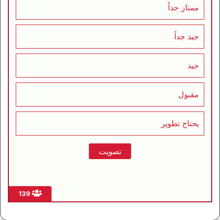
ممتاز جداً
جيد جداً
جيد
مقبول
يحتاج تطوير
139