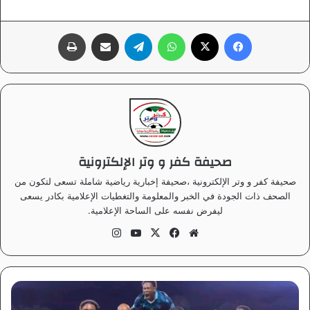
فيسبوك
‫X
واتساب
تيلقرام
مشاركة عبر البريد
طباعة
صحيفة كفر و وتر الإلكترونية
صحيفة كفر و وتر الإلكترونية ،صحيفة إخبارية رياضية شاملة تسعى لتكون من
الصحف ذات الجودة في الخبر والمعلومة والتغطيات الإعلامية بكادر يسعى
ليفرض نفسه على الساحة الإعلامية.
موق
في
‫X
‫Yo
انس
ع
سب
uT
تقر
الوي
وك
ub
ام
ب
e
ا
ل