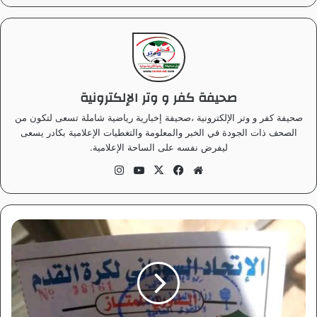
صحيفة كفر و وتر الإلكترونية
صحيفة كفر و وتر الإلكترونية ،صحيفة إخبارية رياضية شاملة تسعى لتكون من
الصحف ذات الجودة في الخبر والمعلومة والتغطيات الإعلامية بكادر يسعى
ليفرض نفسه على الساحة الإعلامية.
موق
في
‫X
‫Yo
انس
ع
سب
uT
تقر
الوي
وك
ub
ام
ب
e
ب
ا
ل
ص
و
ر
ة