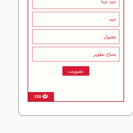
جيد جداً
جيد
مقبول
يحتاج تطوير
139