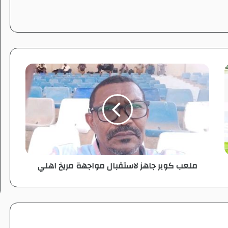
م
ل
ع
ب
ك
و
ب
ر
ج
ملعب كوبر جاهز لاستقبال مواجهة مريخ اهلي
ا
ه
ز
ل
ا
س