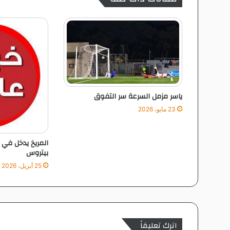
ل
ي
م
د
ن
ي
ع
ص
ر
ياسر مزمل السرعة سر التفوق
ا
ب
23 مايو، 2026
ك
و
المريخ يدخل في 
ب
بيتروس
ر
25 أبريل، 2026
اترك تعليقاً