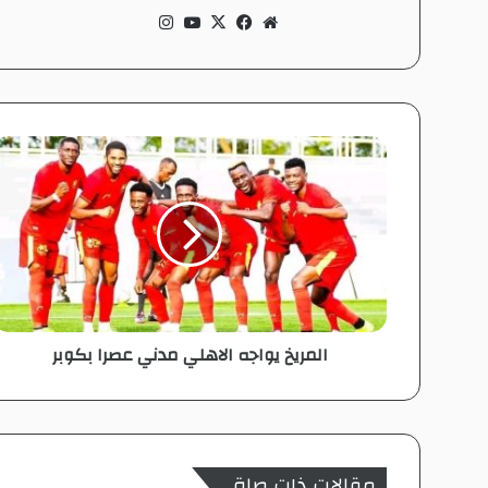
موق
في
‫X
‫Yo
انس
ع
سب
uT
تقر
الوي
وك
ub
ام
ب
e
ا
ل
م
ر
ي
خ
ي
و
ا
المريخ يواجه الاهلي مدني عصرا بكوبر
ج
ه
ا
ل
ا
ه
مقالات ذات صلة