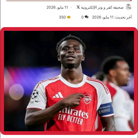
صحيفة كفر و وتر الإلكترونية
ت
11 مايو، 2026
ا
آخر تحديث: 11 مايو، 2026
0
350
ب
ع
ع
ل
ى
X