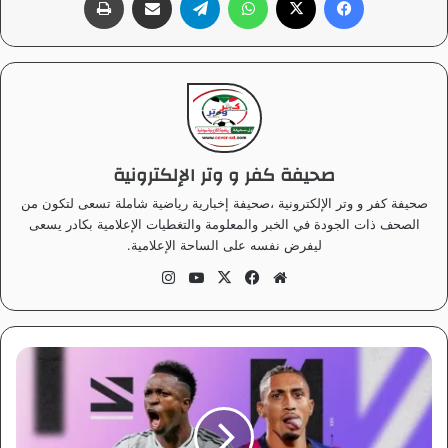
صحيفة كفر و وتر الإلكترونية
صحيفة كفر و وتر الإلكترونية ،صحيفة إخبارية رياضية شاملة تسعى لتكون من
الصحف ذات الجودة في الخبر والمعلومة والتغطيات الإعلامية بكادر يسعى
ليفرض نفسه على الساحة الإعلامية.
موق
في
‫X
‫Yo
انس
ع
سب
uT
تقر
الوي
وك
ub
ام
ب
e
ب
ر
ش
ل
و