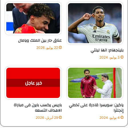
ث
ا
ل
ث
ع
ش
ر
عناق حار بين الملك ويامال
م
22 يوليو، 2026
بلينجهام: انها ليلتي
ن
م
3 يوليو، 2024
ا
ي
و
ياكين: سويسرا قادرة على تخطي
باريس يكسب بايرن فى مباراة
إنجلترا
الاهداف التسعه
4 يوليو، 2024
29 أبريل، 2026