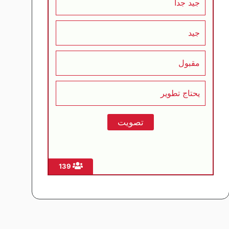
جيد جداً
جيد
مقبول
يحتاج تطوير
139