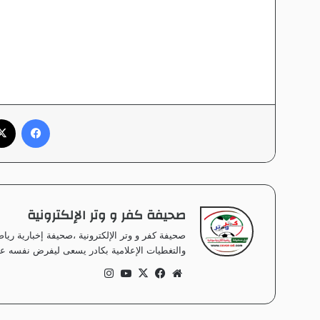
فيسبوك
صحيفة كفر و وتر الإلكترونية
صحيفة كفر و وتر الإلكترونية ،صحيفة إخبارية ر
والتغطيات الإعلامية بكادر يسعى ليفرض نفسه على
موق
في
‫X
‫Yo
انس
ع
سب
uT
تقر
الوي
وك
ub
ام