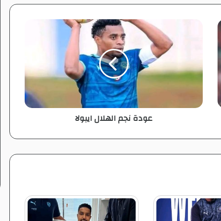
ع
و
د
ة
ن
ج
م
ا
ل
عودة نجم الهلال ايبولا
ه
ل
ا
ل
ا
ي
ب
و
ل
ا