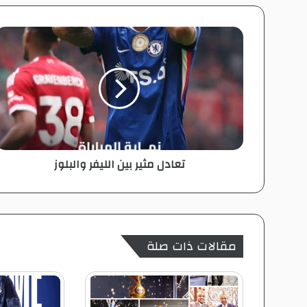
ب
e
ت
ع
ا
د
ل
م
ث
ي
ر
تعادل مثير بين الليفر والبلوز
ب
ي
ن
ا
ل
ل
مقالات ذات صلة
ي
ف
ر
و
ا