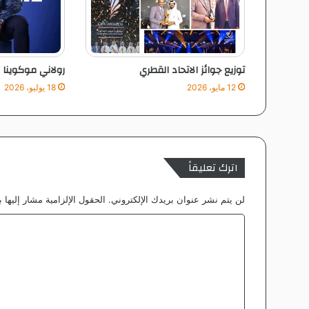
ل
ب
ل
و
توزيع جوائز الاتحاد القطري
رولاني موكوينا مد
ز
12 مايو، 2026
18 يوليو، 2026
اترك تعليقاً
لن يتم نشر عنوان بريدك الإلكتروني.
الحقول الإلزامية مشار إليها ب
ا
ل
ت
ع
ل